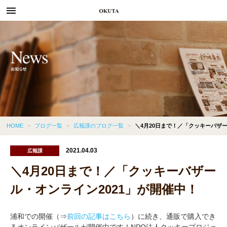
menu
HOME
>
ブログ一覧
>
広報課のブログ一覧
>
＼4月20日まで！／「クッキーバザー
2021.04.03
広報課
＼4月20日まで！／「クッキーバザー
ル・オンライン2021」が開催中！
浦和での開催（⇒
前回の記事はこちら
）に続き、通販で購入でき