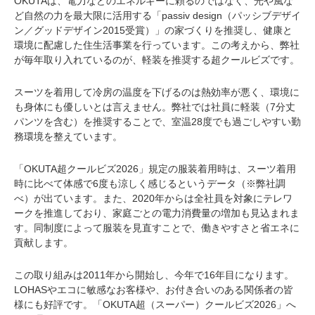
OKUTAは、電力などのエネルギーに頼るのではなく、光や風な
ど自然の力を最大限に活用する「passiv design（パッシブデザイ
ン／グッドデザイン2015受賞）」の家づくりを推奨し、健康と
環境に配慮した住生活事業を行っています。この考えから、弊社
が毎年取り入れているのが、軽装を推奨する超クールビズです。
スーツを着用して冷房の温度を下げるのは熱効率が悪く、環境に
も身体にも優しいとは言えません。弊社では社員に軽装（7分丈
パンツを含む）を推奨することで、室温28度でも過ごしやすい勤
務環境を整えています。
「OKUTA超クールビズ2026」規定の服装着用時は、スーツ着用
時に比べて体感で6度も涼しく感じるというデータ（※弊社調
べ）が出ています。また、2020年からは全社員を対象にテレワ
ークを推進しており、家庭ごとの電力消費量の増加も見込まれま
す。同制度によって服装を見直すことで、働きやすさと省エネに
貢献します。
この取り組みは2011年から開始し、今年で16年目になります。
LOHASやエコに敏感なお客様や、お付き合いのある関係者の皆
様にも好評です。「OKUTA超（スーパー）クールビズ2026」へ