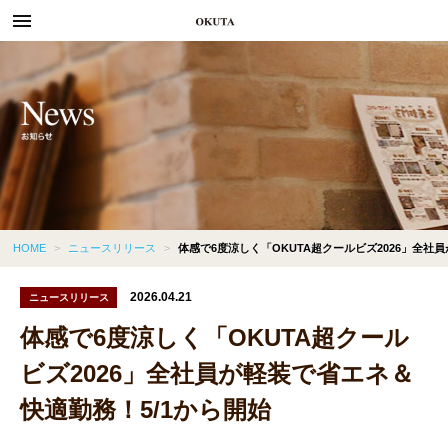
menu
HOME
>
ニュースリリース
>
体感で6度涼しく「OKUTA超クールビズ2026」全社
2026.04.21
ニュースリリース
体感で6度涼しく「OKUTA超クール
ビズ2026」全社員が軽装で省エネ＆
快適勤務！5/1から開始